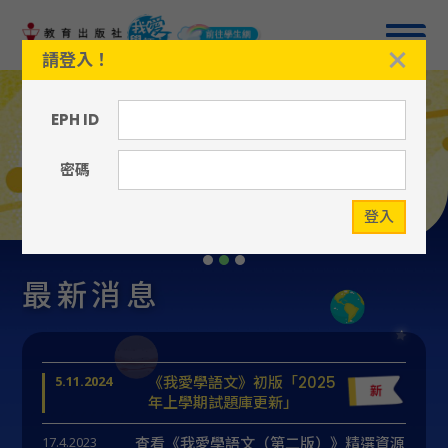
請登入！
EPH ID
密碼
登入
Slide 2 of 3.
最新消息
5.11.2024
《我愛學語文》初版「2025
年上學期試題庫更新」
17.4.2023
查看《我愛學語文（第二版）》精選資源