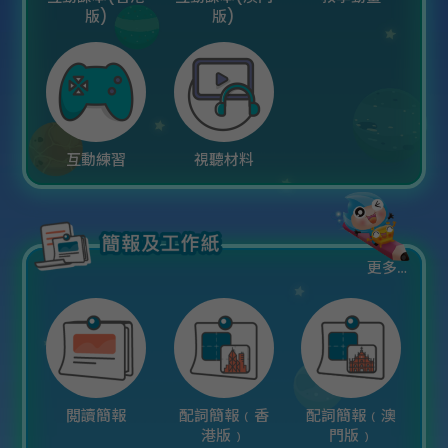
版)
版)
互動練習
視聽材料
更多…
閲讀簡報
配詞簡報﹙香
配詞簡報﹙澳
港版﹚
門版﹚