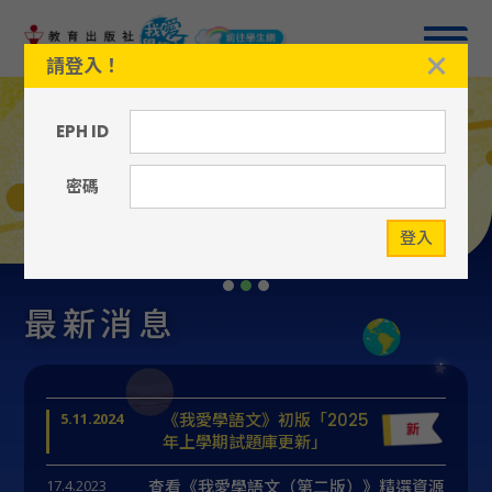
請登入！
EPH ID
密碼
登入
Slide 2 of 3.
最新消息
5.11.2024
《我愛學語文》初版「2025
年上學期試題庫更新」
17.4.2023
查看《我愛學語文（第二版）》精選資源