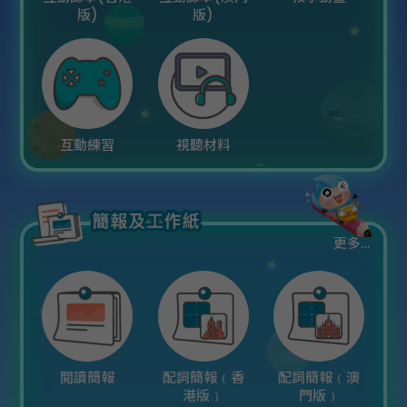
版)
版)
互動練習
視聽材料
更多…
閲讀簡報
配詞簡報﹙香
配詞簡報﹙澳
港版﹚
門版﹚