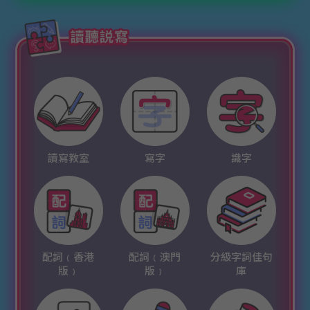
讀寫教室
寫字
識字
配詞﹙香港
配詞﹙澳門
分級字詞佳句
版﹚
版﹚
庫